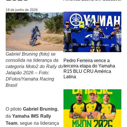
19 de junho de 2026
Gabriel Bruning (foto) se
consolida na liderança da
Pedro Ferreira vence a
terceira etapa do Yamaha
categoria Moto2 do Rally do
R15 BLU CRU América
Jalapão 2026 – Foto:
Latina
DFotos/Yamaha Racing
Brasil
O piloto
Gabriel Bruning
,
da
Yamaha IMS Rally
Team
, segue na liderança