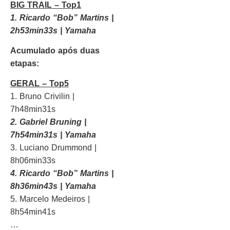
BIG TRAIL – Top1
1. Ricardo “Bob” Martins |
2h53min33s | Yamaha
Acumulado após duas
etapas:
GERAL – Top5
1. Bruno Crivilin |
7h48min31s
2. Gabriel Bruning |
7h54min31s | Yamaha
3. Luciano Drummond |
8h06min33s
4. Ricardo “Bob” Martins |
8h36min43s | Yamaha
5. Marcelo Medeiros |
8h54min41s
…