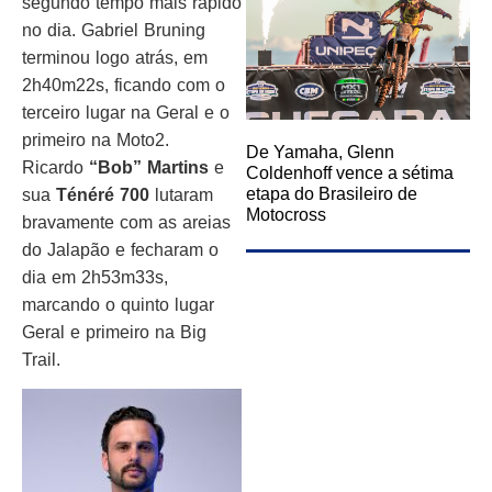
segundo tempo mais rápido
no dia. Gabriel Bruning
terminou logo atrás, em
2h40m22s, ficando com o
terceiro lugar na Geral e o
primeiro na Moto2.
De Yamaha, Glenn
Ricardo
“Bob” Martins
e
Coldenhoff vence a sétima
etapa do Brasileiro de
sua
Ténéré 700
lutaram
Motocross
bravamente com as areias
do Jalapão e fecharam o
dia em 2h53m33s,
marcando o quinto lugar
Geral e primeiro na Big
Trail.