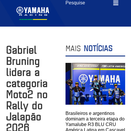
Gabriel
MAIS
NOTÍCIAS
Bruning
lidera a
categoria
Moto2 no
Rally do
Jalapão
Brasileiros e argentinos
dominam a terceira etapa do
2026
Yamalube R3 BLU CRU
América Latina em Cascavel