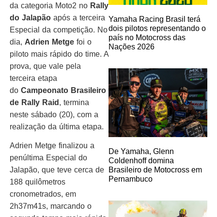
da categoria Moto2 no
Rally
do Jalapão
após a terceira
Yamaha Racing Brasil terá
dois pilotos representando o
Especial da competição. No
país no Motocross das
dia,
Adrien Metge
foi o
Nações 2026
piloto mais rápido do time. A
prova, que vale pela
terceira etapa
do
Campeonato Brasileiro
de Rally Raid
, termina
neste sábado (20), com a
realização da última etapa.
Adrien Metge finalizou a
De Yamaha, Glenn
penúltima Especial do
Coldenhoff domina
Jalapão, que teve cerca de
Brasileiro de Motocross em
Pernambuco
188 quilômetros
cronometrados, em
2h37m41s, marcando o