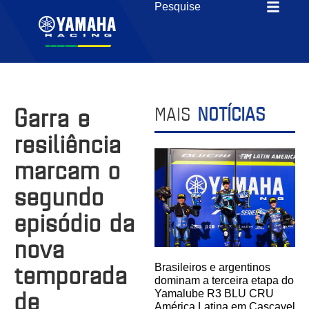
Garra e
MAIS
NOTÍCIAS
resiliência
marcam o
segundo
episódio da
nova
temporada
Brasileiros e argentinos
dominam a terceira etapa do
de
Yamalube R3 BLU CRU
América Latina em Cascavel