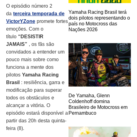
O episódio número 2
Yamaha Racing Brasil terá
da
terceira temporada de
dois pilotos representando o
VictorYZone
promete fortes
país no Motocross das
emoções. Com o
Nações 2026
título
“DESISTIR
JAMAIS”
, os fãs são
convidados a entender um
pouco mais sobre como
funciona a mente dos
pilotos
Yamaha Racing
Brasil
: resiliência, garra e
modificação para superar
De Yamaha, Glenn
todos os obstáculos e
Coldenhoff domina
alcançar a vitória. O
Brasileiro de Motocross em
episódio estará disponível a
Pernambuco
partir das 20h desta quinta-
feira (8).