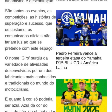
dinamismo e descontração.
São tantos os eventos, as
competições, as histórias de
superação e sucesso, que
os costumeiros
comunicados oficiais não
fariam juz ao que se
pretende com este espaço.
Pedro Ferreira vence a
terceira etapa do Yamaha
O nome ‘Giro’ surgiu da
R15 BLU CRU América
variedade de atividades
Latina
desenvolvidas por um dos
fabricantes mais conhecidos
e tradicionais do mundo do
motociclismo.
E quanto à cor, só poderia
ser azul. Azul da cor do
mar, do céu, do planeta, das