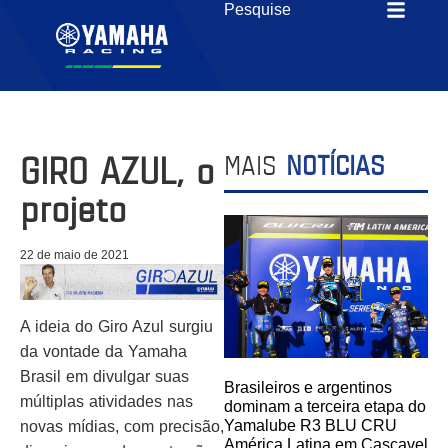
GIRO AZUL, o
MAIS
NOTÍCIAS
projeto
22 de maio de 2021
A ideia do Giro Azul surgiu
da vontade da Yamaha
Brasil em divulgar suas
Brasileiros e argentinos
múltiplas atividades nas
dominam a terceira etapa do
Yamalube R3 BLU CRU
novas mídias, com precisão,
América Latina em Cascavel