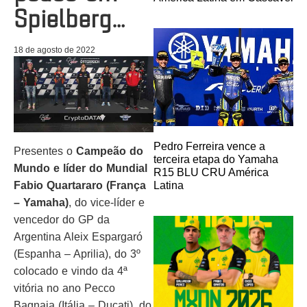
Spielberg…
18 de agosto de 2022
Pedro Ferreira vence a
Presentes o
Campeão do
terceira etapa do Yamaha
Mundo e líder do Mundial
R15 BLU CRU América
Fabio Quartararo (França
Latina
– Yamaha)
, do vice-líder e
vencedor do GP da
Argentina Aleix Espargaró
(Espanha – Aprilia), do 3º
colocado e vindo da 4ª
vitória no ano Pecco
Bagnaia (Itália – Ducati), do