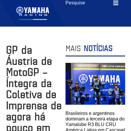
GP da
MAIS
NOTÍCIAS
Áustria de
MotoGP –
Íntegra da
Coletiva de
Imprensa de
agora há
Brasileiros e argentinos
dominam a terceira etapa do
pouco em
Yamalube R3 BLU CRU
América Latina em Cascavel