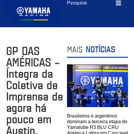
GP DAS
MAIS
NOTÍCIAS
AMÉRICAS –
Íntegra da
Coletiva de
Imprensa de
agora há
pouco em
Brasileiros e argentinos
dominam a terceira etapa do
Austin,
Yamalube R3 BLU CRU
América Latina em Cascavel