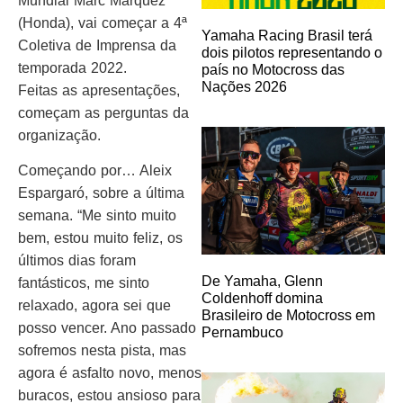
Mundial Marc Márquez
(Honda), vai começar a 4ª
Yamaha Racing Brasil terá
Coletiva de Imprensa da
dois pilotos representando o
temporada 2022.
país no Motocross das
Nações 2026
Feitas as apresentações,
começam as perguntas da
organização.
Começando por… Aleix
Espargaró, sobre a última
semana. “Me sinto muito
bem, estou muito feliz, os
últimos dias foram
De Yamaha, Glenn
fantásticos, me sinto
Coldenhoff domina
relaxado, agora sei que
Brasileiro de Motocross em
posso vencer. Ano passado
Pernambuco
sofremos nesta pista, mas
agora é asfalto novo, menos
buracos, estou ansioso para