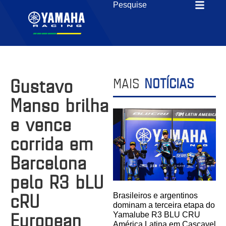
Gustavo
MAIS
NOTÍCIAS
Manso brilha
e vence
corrida em
Barcelona
pelo R3 bLU
cRU
Brasileiros e argentinos
dominam a terceira etapa do
European
Yamalube R3 BLU CRU
América Latina em Cascavel