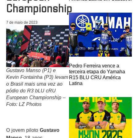
Championship
7 de maio de 2023
Pedro Ferreira vence a
Gustavo Manso (P1) e
terceira etapa do Yamaha
Kevin Fontainha (P3) levam
R15 BLU CRU América
Latina
o Brasil mais uma vez ao
pódio do R3 bLU cRU
European Championship –
Foto: LZ Photos
O jovem piloto
Gustavo
Manso
, 18 anos,