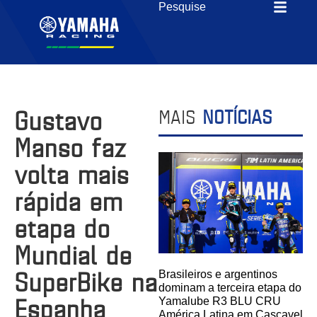
Gustavo
MAIS
NOTÍCIAS
Manso faz
volta mais
rápida em
etapa do
Mundial de
SuperBike na
Brasileiros e argentinos
dominam a terceira etapa do
Espanha
Yamalube R3 BLU CRU
América Latina em Cascavel