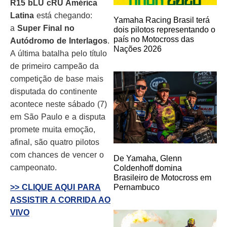
R15 bLU cRU América
Latina
está chegando:
Yamaha Racing Brasil terá
a
Super Final no
dois pilotos representando o
país no Motocross das
Autódromo de Interlagos
.
Nações 2026
A última batalha pelo título
de primeiro campeão da
competição de base mais
disputada do continente
acontece neste sábado (7)
em São Paulo e a disputa
promete muita emoção,
afinal, são quatro pilotos
com chances de vencer o
De Yamaha, Glenn
campeonato.
Coldenhoff domina
Brasileiro de Motocross em
>> CLIQUE AQUI PARA
Pernambuco
ASSISTIR A CORRIDA AO
VIVO