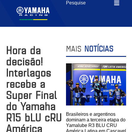
Hora da
MAIS
NOTÍCIAS
decisão!
Interlagos
recebe a
Super Final
do Yamaha
R15 bLU cRU
Brasileiros e argentinos
dominam a terceira etapa do
América
Yamalube R3 BLU CRU
América Latina em Cascavel