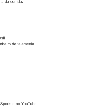
na da corrida.
sil
heiro de telemetria
dSports e no YouTube