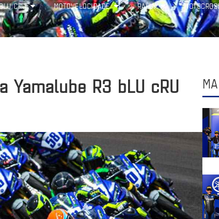
BLU CRU
MOTOVELOCIDADE
RALLY
MOTOCROS
ara Yamalube R3 bLU cRU
MA