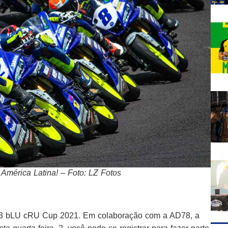
mérica Latina! – Foto: LZ Fotos
 R3 bLU cRU Cup 2021. Em colaboração com a AD78, a