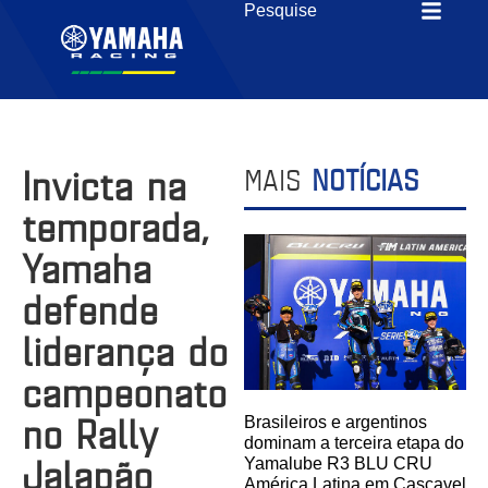
Invicta na
MAIS
NOTÍCIAS
temporada,
Yamaha
defende
liderança do
campeonato
no Rally
Brasileiros e argentinos
dominam a terceira etapa do
Jalapão
Yamalube R3 BLU CRU
América Latina em Cascavel