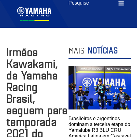
Irmãos
MAIS
NOTÍCIAS
Kawakami,
da Yamaha
Racing
Brasil,
seguem para
temporada
Brasileiros e argentinos
dominam a terceira etapa do
2021 do
Yamalube R3 BLU CRU
América Latina em Cascavel