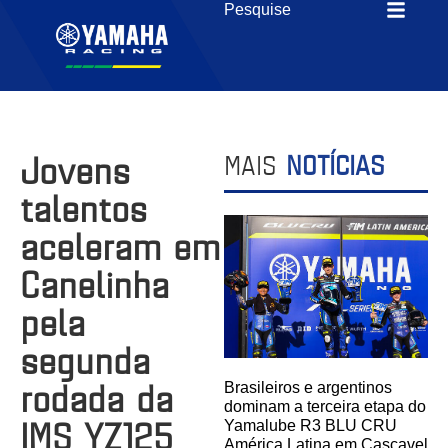
Jovens
MAIS
NOTÍCIAS
talentos
aceleram em
Canelinha
pela
segunda
rodada da
Brasileiros e argentinos
dominam a terceira etapa do
IMS YZ125
Yamalube R3 BLU CRU
América Latina em Cascavel