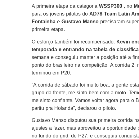
A primeira etapa da categoria
WSSP300
, no
Mu
para os jovens pilotos do
AD78 Team Latin Am
Fontainha
e
Gustavo Manso
precisaram supera
primeira etapa.
O esforço também foi recompensado:
Kevin en
temporada e entrando na tabela de classific
semana e conseguiu manter a posição até a fina
ponto do brasileiro na competição. A corrida 2, 
terminou em P20.
“A corrida de sábado foi muito boa, a gente est
grupo da frente, me sinto bem com a moto. Tem
me sinto confiante. Vamos voltar agora para o Br
partiu pra Holanda”, declarou o piloto.
Gustavo Manso disputou sua primeira corrida 
ajustes a fazer, mas aproveitou a oportunidade
no fundo do grid, de P27, e conseguiu conquist