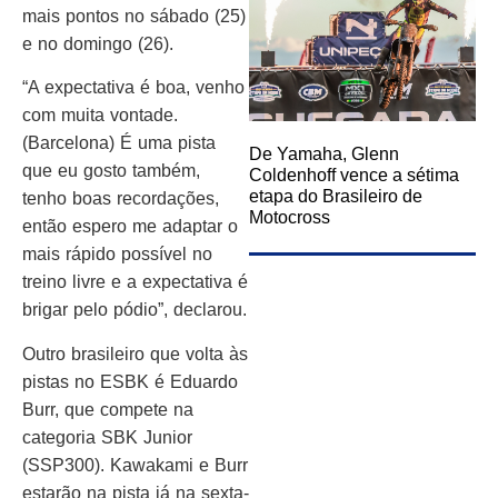
mais pontos no sábado (25)
e no domingo (26).
“A expectativa é boa, venho
com muita vontade.
(Barcelona) É uma pista
De Yamaha, Glenn
que eu gosto também,
Coldenhoff vence a sétima
etapa do Brasileiro de
tenho boas recordações,
Motocross
então espero me adaptar o
mais rápido possível no
treino livre e a expectativa é
brigar pelo pódio”, declarou.
Outro brasileiro que volta às
pistas no ESBK é Eduardo
Burr, que compete na
categoria SBK Junior
(SSP300). Kawakami e Burr
estarão na pista já na sexta-