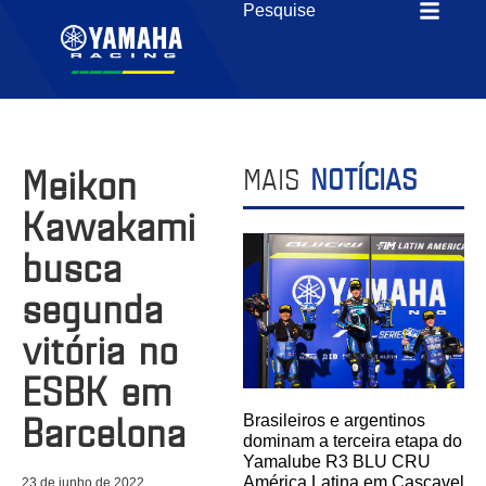
Meikon
MAIS
NOTÍCIAS
Kawakami
busca
segunda
vitória no
ESBK em
Barcelona
Brasileiros e argentinos
dominam a terceira etapa do
Yamalube R3 BLU CRU
América Latina em Cascavel
23 de junho de 2022