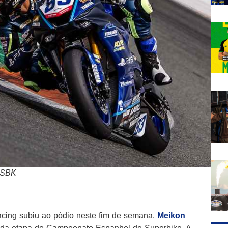
ESBK
cing subiu ao pódio neste fim de semana.
Meikon