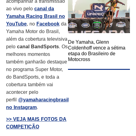
acompanhar a transmissão
ao vivo pelo
canal da
Yamaha Racing Brasil no
YouTube
, no
Facebook
da
Yamaha Motor do Brasil,
além da cobertura televisiva
De Yamaha, Glenn
pelo
canal BandSports
. Os
Coldenhoff vence a sétima
etapa do Brasileiro de
melhores momentos
Motocross
também ganharão destaque
no programa Super Motor,
do BandSports, e toda a
cobertura também vai
acontecer pelo
perfil
@yamaharacingbrasil
no Instagram
.
>> VEJA MAIS FOTOS DA
COMPETIÇÃO