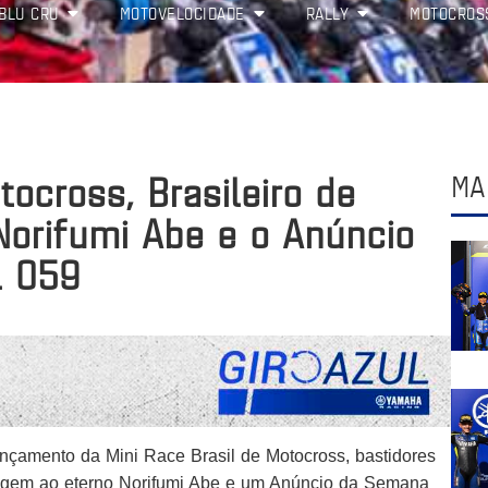
BLU CRU
MOTOVELOCIDADE
RALLY
MOTOCROS
tocross, Brasileiro de
MA
orifumi Abe e o Anúncio
l 059
ançamento da Mini Race Brasil de Motocross, bastidores
agem ao eterno Norifumi Abe e um Anúncio da Semana