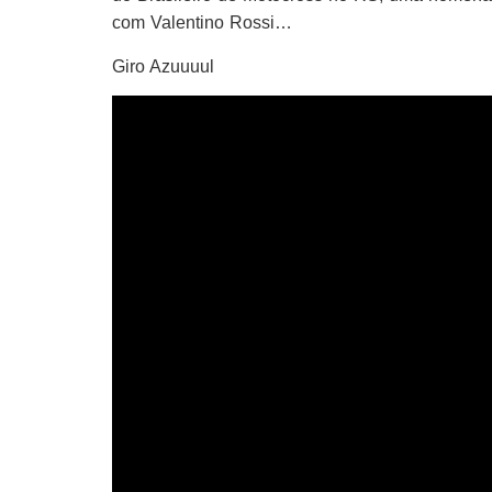
com Valentino Rossi…
Giro Azuuuul