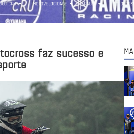
BLU CRU
MOTOVELOCIDADE
RALLY
MOTOCROS
otocross faz sucesso e
MA
sporte