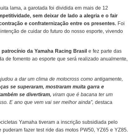
ita lama, a garotada foi dividida em mais de 12
petitividade, sem deixar de lado a alegria e o fair
contração e confraternização entre os presentes.
Foi
ntenção de cuidar do futuro do nosso esporte, vivendo
 patrocínio da Yamaha Racing Brasil
e fez parte das
a de fomento ao esporte que será realizado anualmente,
, ajudou a dar um clima de motocross como antigamente,
nças se superaram, mostraram muita garra e
também se divertiram,
viram que é bacana ter um
sso. E ano que vem vai ser melhor ainda”,
destaca
cicletas Yamaha tiveram a inscrição subsidiada pelo
e puderam fazer test ride das motos PW50, YZ65 e YZ85.