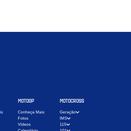
MOTOGP
MOTOCROSS
is
Conheça Mais
Geração
Fotos
IMS
Vídeos
115
Calendário
101