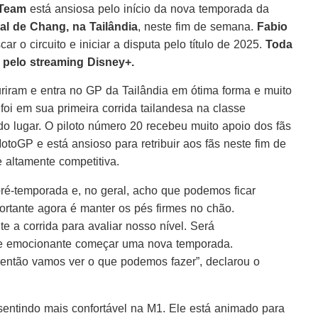
 Team
está ansiosa pelo início da nova temporada da
nal de Chang, na Tailândia
, neste fim de semana.
Fabio
ar o circuito e iniciar a disputa pelo título de 2025.
Toda
 pelo streaming Disney+.
riram e entra no GP da Tailândia em ótima forma e muito
foi em sua primeira corrida tailandesa na classe
o lugar. O piloto número 20 recebeu muito apoio dos fãs
toGP e está ansioso para retribuir aos fãs neste fim de
altamente competitiva.
pré-temporada e, no geral, acho que podemos ficar
portante agora é manter os pés firmes no chão.
e a corrida para avaliar nosso nível. Será
re emocionante começar uma nova temporada.
então vamos ver o que podemos fazer”, declarou o
sentindo mais confortável na M1. Ele está animado para