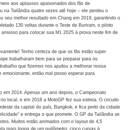
meio aos aplausos apaixonados dos fãs de
u na Tailândia quatro vezes até hoje – ele perdeu o
ou seu melhor resultado em Chang em 2019, garantindo o
etado 130 voltas durante o Teste de Buriram, o piloto
 ansioso para colocar sua M1 2025 à prova neste fim de
ovamente! Tenho certeza de que os fãs estão super
pe trabalharam bem para se preparar para os
trabalho que fizemos nos ajudou a melhorar nossa
e emocionante, então mal posso esperar para
rado em 2014. Apenas um ano depois, o Campeonato
o local, e em 2018 a MotoGP fez sua estreia. O circuito
rdeste da capital do país, Bangkok, e fica perto da cidade
licidade” e entrega o que promete. O GP da Tailândia se
otos. Muitos estão animados com o layout de 4,5
eta mais longa de um quilômetro, cinco curvas à