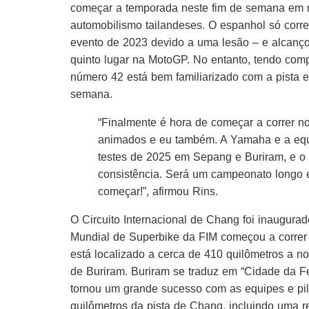
começar a temporada neste fim de semana em 
automobilismo tailandeses. O espanhol só corre
evento de 2023 devido a uma lesão – e alcanç
quinto lugar na MotoGP. No entanto, tendo compl
número 42 está bem familiarizado com a pista e
semana.
“Finalmente é hora de começar a correr n
animados e eu também. A Yamaha e a equi
testes de 2025 em Sepang e Buriram, e o 
consistência. Será um campeonato longo 
começar!”, afirmou Rins.
O Circuito Internacional de Chang foi inaugu
Mundial de Superbike da FIM começou a correr n
está localizado a cerca de 410 quilômetros a no
de Buriram. Buriram se traduz em “Cidade da Fe
tornou um grande sucesso com as equipes e pil
quilômetros da pista de Chang, incluindo uma r