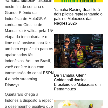
Yamaha MotoGP
, disputam
neste fim de semana o
Yamaha Racing Brasil terá
Grande Prêmio da
dois pilotos representando o
Indonésia de MotoGP. A
país no Motocross das
Nações 2026
corrida no Circuito de
Mandalika é válida pela 15ª
etapa da tempotrada e o
time está ansioso para fazer
um bom espetáculo para os
apaixonados fãs
indonésios. Aqui no Brasil,
você confere tudo com
transmissão do canal
ESPN
De Yamaha, Glenn
4
e pelo streaming
Coldenhoff domina
Brasileiro de Motocross em
Disney+
.
Pernambuco
Quartararo chega à
Indonésia disposto a repetir
o desempenho positivo que