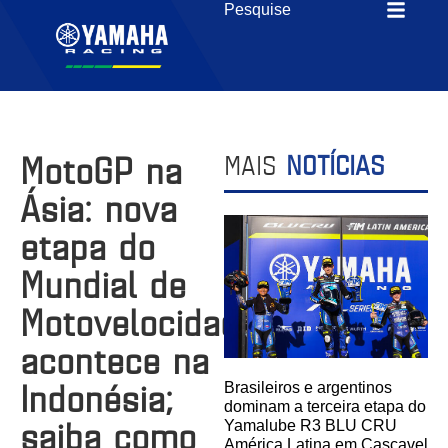
MotoGP na
MAIS
NOTÍCIAS
Ásia: nova
etapa do
Mundial de
Motovelocidade
acontece na
Indonésia;
Brasileiros e argentinos
dominam a terceira etapa do
saiba como
Yamalube R3 BLU CRU
América Latina em Cascavel