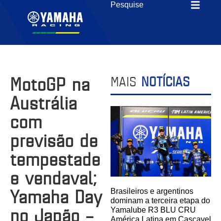
MotoGP na
MAIS
NOTÍCIAS
Austrália
com
previsão de
tempestade
e vendaval;
Yamaha Day
Brasileiros e argentinos
dominam a terceira etapa do
no Japão –
Yamalube R3 BLU CRU
América Latina em Cascavel