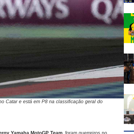
no Catar e está em P8 na classificação geral do
ergy Yamaha MotoGP Team
, foram guerreiros no