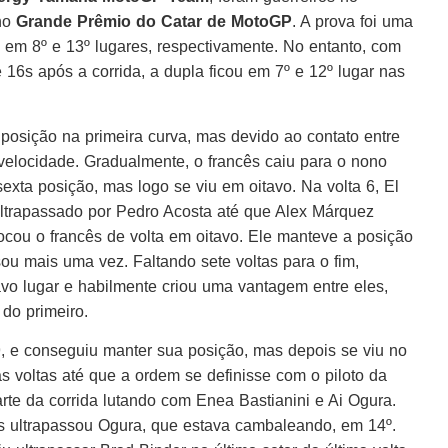
 no
Grande Prêmio do Catar de MotoGP
. A prova foi uma
a em 8º e 13º lugares, respectivamente. No entanto, com
6s após a corrida, a dupla ficou em 7º e 12º lugar nas
 posição na primeira curva, mas devido ao contato entre
 velocidade. Gradualmente, o francês caiu para o nono
exta posição, mas logo se viu em oitavo. Na volta 6, El
ltrapassado por Pedro Acosta até que Alex Márquez
cou o francês de volta em oitavo. Ele manteve a posição
ou mais uma vez. Faltando sete voltas para o fim,
avo lugar e habilmente criou uma vantagem entre eles,
do primeiro.
9, e conseguiu manter sua posição, mas depois se viu no
 voltas até que a ordem se definisse com o piloto da
te da corrida lutando com Enea Bastianini e Ai Ogura.
ns ultrapassou Ogura, que estava cambaleando, em 14º.