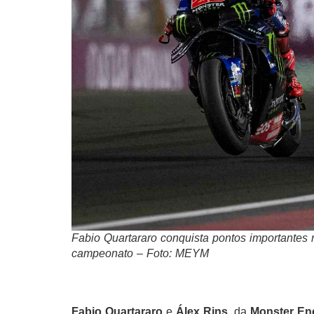
Fabio Quartararo conquista pontos importantes 
campeonato – Foto: MEYM
Fabio Quartararo
e
Álex Rins
, da
Monster En