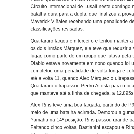
Circuito Internacional de Lusail neste domingo
batalha dura para a dupla, que finalizou a prov
Maverick Viñales recebendo uma penalidade de 1
classificações revisadas.
Quartararo largou em terceiro e tentou manter a
os dois irmãos Márquez, ele teve que reduzir a
lugar, como parte de um grupo que lutava pela s
Diablo estava novamente em nono quando foi u
completou uma penalidade de volta longa e colo
até a volta 11, quando Alex Márquez o ultrapass
Quartararo ultrapassou Pedro Acosta para o oit
que manteve até a linha de chegada, a 12.895s 
Álex Rins teve uma boa largada, partindo de P
meio de uma batalha acirrada. Demorou algumas
Yamaha na 14ª posição. Rins passou grande par
Faltando cinco voltas, Bastianini escapou e Ri