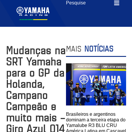
Mudanças na
MAIS
NOTÍCIAS
SRT Yamaha
para o GP da
Holanda,
Campano
Campeão e
muito mais –
Brasileiros e argentinos
dominam a terceira etapa do
Giro Azul 014
Yamalube R3 BLU CRU
América Latina em Cascavel