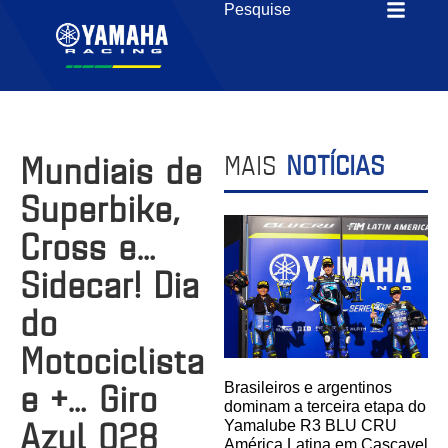
Mundiais de
MAIS
NOTÍCIAS
Superbike,
Cross e…
Sidecar! Dia
do
Motociclista
e +… Giro
Brasileiros e argentinos
dominam a terceira etapa do
Azul 028
Yamalube R3 BLU CRU
América Latina em Cascavel