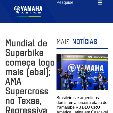
Mundial de
MAIS
NOTÍCIAS
Superbike
começa logo
mais (eba!);
AMA
Supercross
no Texas,
Brasileiros e argentinos
dominam a terceira etapa do
Regressiva
Yamalube R3 BLU CRU
América Latina em Cascavel