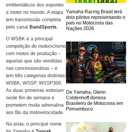
emblemáticos dos esportes
Yamaha Racing Brasil terá
a motor no mundo. A etapa
dois pilotos representando o
tem transmissão completa
país no Motocross das
pelo canal
BandSports
.
Nações 2026
O WSBK é a principal
competição do motociclismo
com motos de produção –
aquelas que são vendidas
nas concessionárias – e
tem três categorias distintas:
WSBK, WSSP, WSSP300.
As duas primeiras estreiam
De Yamaha, Glenn
neste fim de semana e
Coldenhoff domina
Brasileiro de Motocross em
prometem muita adrenalina
Pernambuco
aos fãs da motovelocidade.
Na pista, o principal nome
da Yamaha é
Toprak