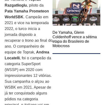
Razgatlioglu
, piloto da
Pata Yamaha Prometeon
WorldSBK
. Campeão em
2021 e vice na temporada
2022, o turco inicia a
De Yamaha, Glenn
jornada disposto a
Coldenhoff vence a sétima
recuperar o trono ao final do
etapa do Brasileiro de
Motocross
ano. O companheiro de
equipe de Toprak,
Andrea
Locatelli
, foi o campeão da
categoria SuperSport
(WSSP) em 2020 com
impressionantes 12 vitórias.
Sua campanha o alçou ao
WSBK em 2021. Apesar de
já ter conquistado alguns
pódios na categoria
principal, o italiano vai em