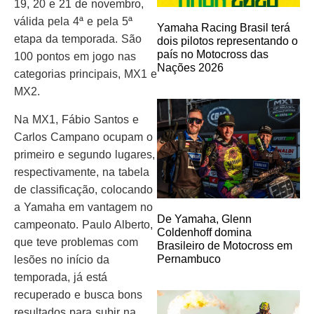
19, 20 e 21 de novembro,
válida pela 4ª e pela 5ª
Yamaha Racing Brasil terá
etapa da temporada. São
dois pilotos representando o
país no Motocross das
100 pontos em jogo nas
Nações 2026
categorias principais, MX1 e
MX2.
Na MX1, Fábio Santos e
Carlos Campano ocupam o
primeiro e segundo lugares,
respectivamente, na tabela
de classificação, colocando
a Yamaha em vantagem no
De Yamaha, Glenn
campeonato. Paulo Alberto,
Coldenhoff domina
que teve problemas com
Brasileiro de Motocross em
Pernambuco
lesões no início da
temporada, já está
recuperado e busca bons
resultados para subir na