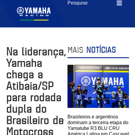
Na liderança,
MAIS
NOTÍCIAS
Yamaha
chega a
Atibaia/SP
para rodada
dupla do
Brasileiro de
Brasileiros e argentinos
dominam a terceira etapa do
Motocross
Yamalube R3 BLU CRU
América Latina em Cascavel