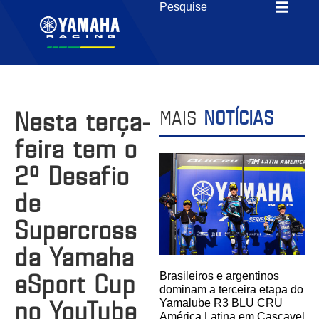
Nesta terça-
MAIS
NOTÍCIAS
feira tem o
2º Desafio
de
Supercross
da Yamaha
eSport Cup
Brasileiros e argentinos
dominam a terceira etapa do
no YouTube
Yamalube R3 BLU CRU
América Latina em Cascavel