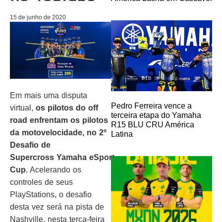
15 de junho de 2020
Em mais uma disputa
Pedro Ferreira vence a
virtual,
os pilotos do off
terceira etapa do Yamaha
road enfrentam os pilotos
R15 BLU CRU América
da motovelocidade, no 2º
Latina
Desafio de
Supercross
Yamaha
eSport
Cup
. Acelerando os
controles de seus
PlayStations, o desafio
desta vez será na pista de
Nashville, nesta terça-feira