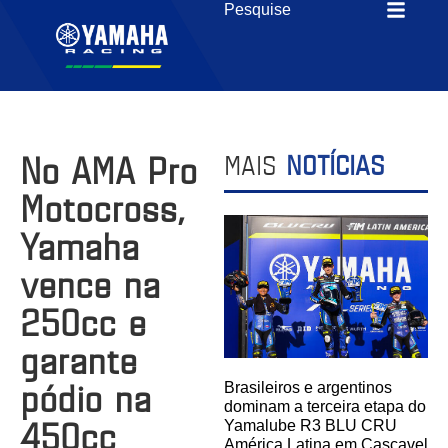
No AMA Pro
MAIS
NOTÍCIAS
Motocross,
Yamaha
vence na
250cc e
garante
pódio na
Brasileiros e argentinos
dominam a terceira etapa do
450cc
Yamalube R3 BLU CRU
América Latina em Cascavel