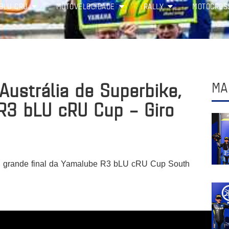
BLU CRU
MOTOVELOCIDADE
RALLY
MOTOCROS
ustrália de Superbike,
MA
R3 bLU cRU Cup – Giro
2, grande final da Yamalube R3 bLU cRU Cup South