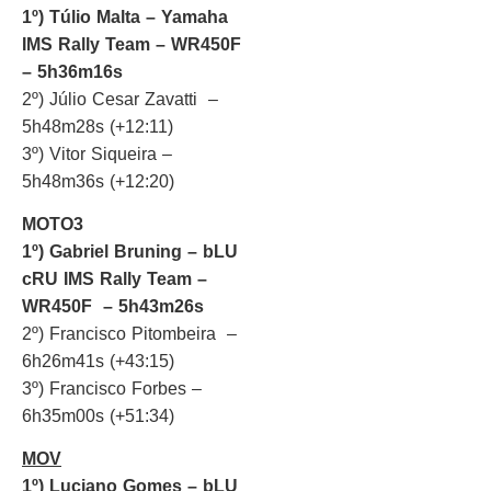
1º) Túlio Malta – Yamaha
IMS Rally Team – WR450F
– 5h36m16s
2º) Júlio Cesar Zavatti –
5h48m28s (+12:11)
3º) Vitor Siqueira –
5h48m36s (+12:20)
MOTO3
1º) Gabriel Bruning – bLU
cRU IMS Rally Team –
WR450F – 5h43m26s
2º) Francisco Pitombeira –
6h26m41s (+43:15)
3º) Francisco Forbes –
6h35m00s (+51:34)
MOV
1º) Luciano Gomes – bLU