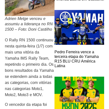
Adrien Metge venceu e
assumiu a liderança no RN
1500 – Foto: Doni Castilho
O Rally RN 1500 continuou
nesta quinta-feira (1/7) com
Pedro Ferreira vence a
mais uma vitória da
terceira etapa do Yamaha
Yamaha IMS Rally Team,
R15 BLU CRU América
repetindo o primeiro dia. Os
Latina
bons resultados da Yamaha
se estendem ainda a todas
as categorias, com vitórias
nas categorias Moto1,
Moto2, Moto3 e MOV.
O vencedor da etapa foi