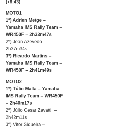
(+8:43)
MOTO1
1º) Adrien Metge –
Yamaha IMS Rally Team –
WR450F – 2h33m47s
2º) Jean Azevedo –
2h37m34s
3º) Ricardo Martins –
Yamaha IMS Rally Team –
WR450F – 2h41m49s
MOTO2
1º) Túlio Malta – Yamaha
IMS Rally Team – WR450F
– 2h40m17s
2º) Júlio Cesar Zavatti –
2h42m11s
3º) Vitor Siqueira –