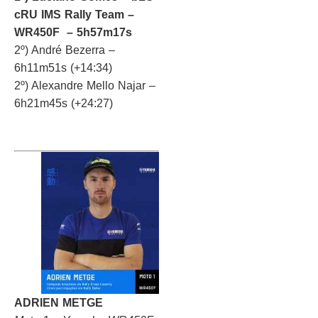
cRU IMS Rally Team –
WR450F – 5h57m17s
2º) André Bezerra –
6h11m51s (+14:34)
2º) Alexandre Mello Najar –
6h21m45s (+24:27)
ADRIEN METGE