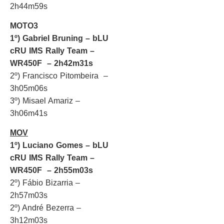
2h44m59s
MOTO3
1º) Gabriel Bruning – bLU
cRU IMS Rally Team –
WR450F – 2h42m31s
2º) Francisco Pitombeira –
3h05m06s
3º) Misael Amariz –
3h06m41s
MOV
1º) Luciano Gomes – bLU
cRU IMS Rally Team –
WR450F – 2h55m03s
2º) Fábio Bizarria –
2h57m03s
2º) André Bezerra –
3h12m03s