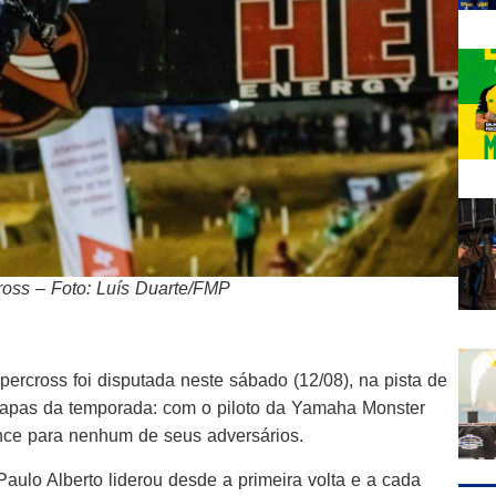
oss – Foto: Luís Duarte/FMP
rcross foi disputada neste sábado (12/08), na pista de
tapas da temporada: com o piloto da Yamaha Monster
nce para nenhum de seus adversários.
Paulo Alberto liderou desde a primeira volta e a cada