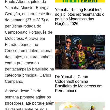
Paulo Alberto, piloto da
Yamaha Monster Energy
Yamaha Racing Brasil terá
Geração, encara neste final
dois pilotos representando o
país no Motocross das
de semana (27 e 28/5) a
Nações 2026
penúltima rodada do
Campeonato Português de
Motocross. A prova em
Fernão Joanes, no
Crossódromo Internacional
das Lajes, contará também
com a presença do
pentacampeão brasileiro na
categoria principal, Carlos
De Yamaha, Glenn
Campano.
Coldenhoff domina
Brasileiro de Motocross em
Pernambuco
A prova deste fim de
semana promete agitar os
torcedores, até porque além
da disputa entre os dois