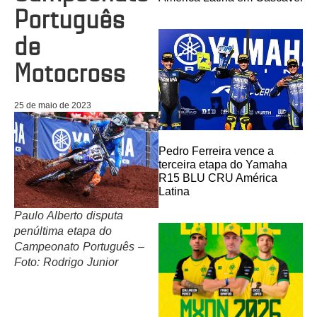
Português
de
Motocross
25 de maio de 2023
Pedro Ferreira vence a
terceira etapa do Yamaha
R15 BLU CRU América
Latina
Paulo Alberto disputa
penúltima etapa do
Campeonato Português –
Foto: Rodrigo Junior