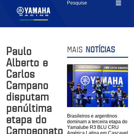
Paulo
MAIS
NOTÍCIAS
Alberto e
Carlos
Campano
disputam
penúltima
etapa do
Brasileiros e argentinos
dominam a terceira etapa do
Campeonato
Yamalube R3 BLU CRU
América Latina em Cascavel