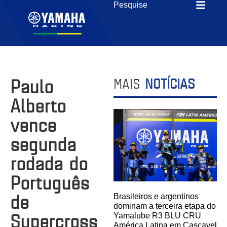
Paulo
MAIS
NOTÍCIAS
Alberto
vence
segunda
rodada do
Português
de
Brasileiros e argentinos
dominam a terceira etapa do
Supercross
Yamalube R3 BLU CRU
América Latina em Cascavel