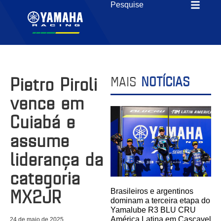
Pietro Piroli
MAIS
NOTÍCIAS
vence em
Cuiabá e
assume
liderança da
categoria
MX2JR
Brasileiros e argentinos
dominam a terceira etapa do
Yamalube R3 BLU CRU
América Latina em Cascavel
24 de maio de 2025