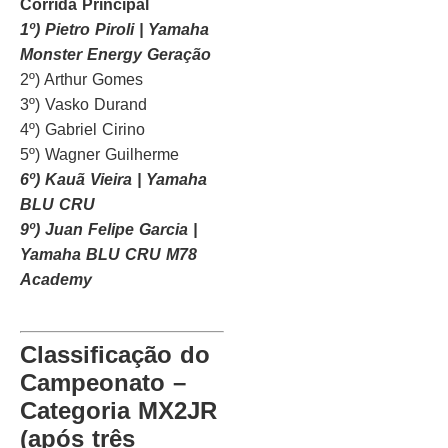
Corrida Principal
1º) Pietro Piroli | Yamaha
Monster Energy Geração
2º) Arthur Gomes
3º) Vasko Durand
4º) Gabriel Cirino
5º) Wagner Guilherme
6º) Kauã Vieira | Yamaha
BLU CRU
9º) Juan Felipe Garcia |
Yamaha BLU CRU M78
Academy
Classificação do
Campeonato –
Categoria MX2JR
(após três