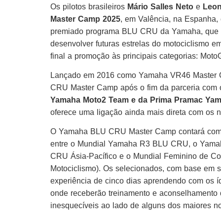
Os pilotos brasileiros
Mário Salles Neto
e
Leon
Master Camp 2025
, em Valência, na Espanha, 
premiado programa BLU CRU da Yamaha, que co
desenvolver futuras estrelas do motociclismo e
final a promoção às principais categorias: Mot
Lançado em 2016 como Yamaha VR46 Master Ca
CRU Master Camp após o fim da parceria com
Yamaha Moto2 Team e da Prima Pramac Ya
oferece uma ligação ainda mais direta com os n
O Yamaha BLU CRU Master Camp contará com um
entre o Mundial Yamaha R3 BLU CRU, o Yama
CRU Ásia-Pacífico e o Mundial Feminino de Cor
Motociclismo). Os selecionados, com base em se
experiência de cinco dias aprendendo com os í
onde receberão treinamento e aconselhamento d
inesquecíveis ao lado de alguns dos maiores n