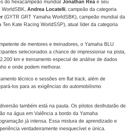
ções do hexacampeão mundial
Jonathan Rea
e seu
a WorldSBK,
Andrea Locatelli
, campeão da categoria
r
(GYTR GRT Yamaha WorldSBK), campeão mundial da
Ten Kate Racing WorldSSP), atual líder da categoria
ompetente de mentores e treinadores, o Yamaha BLU
ipantes selecionados a chance de impressionar na pista,
 2.200 km e treinamento especial de análise de dados
enho e onde podem melhorar.
amento técnico e sessões em flat track, além de
epará-los para as exigências do automobilismo
diversão também está na pauta. Os pilotos desfrutarão de
rarão na água em Valência a bordo da Yamaha
gramação já intensa. Essa mistura de aprendizado e
xperiência verdadeiramente inesquecível e única.