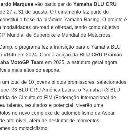
ardo Marques
vão participar do
Yamaha BLU CRU
de 27 a 31 de agosto. O treinamento faz parte do
nstitui a base da pirâmide Yamaha Racing. O projeto é
m modalidades on-road e off-road, tendo como objetivo
oGP, Mundial de Superbike e Mundial de Motocross.
mp, o programa fez a transição para o Yamaha BLU
 o VR46 em 2024. Com a adição da
BLU CRU Pramac
maha MotoGP Team
em 2025, a estrutura geral agora
íveis mais altos do esporte.
 total de 10 jovens pilotos promissores, selecionados
lube R3 BLU CRU América Latina, o Yamaha R3 BLU
rida de Circuito da FIM (Federação Internacional de
u talento, resultados e potencial, viverão uma
dolos no novo complexo de automobilismo da Aspar,
e alto nível, além de desfrutar de momentos
omes do motociclismo.