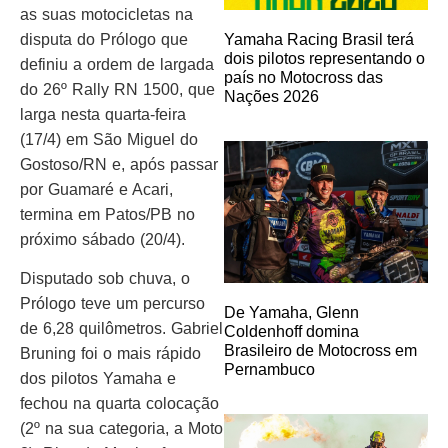
as suas motocicletas na
disputa do Prólogo que
Yamaha Racing Brasil terá
dois pilotos representando o
definiu a ordem de largada
país no Motocross das
do 26º Rally RN 1500, que
Nações 2026
larga nesta quarta-feira
(17/4) em São Miguel do
Gostoso/RN e, após passar
por Guamaré e Acari,
termina em Patos/PB no
próximo sábado (20/4).
Disputado sob chuva, o
Prólogo teve um percurso
De Yamaha, Glenn
de 6,28 quilômetros. Gabriel
Coldenhoff domina
Brasileiro de Motocross em
Bruning foi o mais rápido
Pernambuco
dos pilotos Yamaha e
fechou na quarta colocação
(2º na sua categoria, a Moto