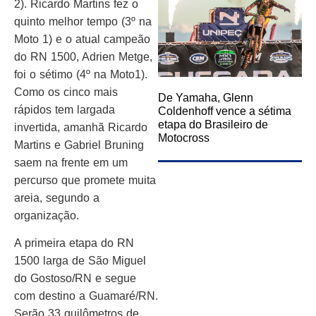
2). Ricardo Martins fez o
quinto melhor tempo (3º na
Moto 1) e o atual campeão
do RN 1500, Adrien Metge,
foi o sétimo (4º na Moto1).
Como os cinco mais
De Yamaha, Glenn
rápidos tem largada
Coldenhoff vence a sétima
etapa do Brasileiro de
invertida, amanhã Ricardo
Motocross
Martins e Gabriel Bruning
saem na frente em um
percurso que promete muita
areia, segundo a
organização.
A primeira etapa do RN
1500 larga de São Miguel
do Gostoso/RN e segue
com destino a Guamaré/RN.
Serão 33 quilômetros de