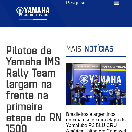
Pilotos da
MAIS
NOTÍCIAS
Yamaha IMS
Rally Team
largam na
frente na
primeira
etapa do RN
Brasileiros e argentinos
dominam a terceira etapa do
1500
Yamalube R3 BLU CRU
América Latina em Cascavel