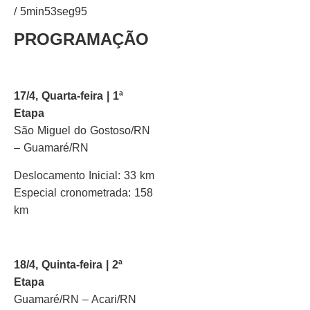
/ 5min53seg95
PROGRAMAÇÃO
17/4, Quarta-feira | 1ª
Etapa
São Miguel do Gostoso/RN
– Guamaré/RN
Deslocamento Inicial: 33 km
Especial cronometrada: 158
km
18/4, Quinta-feira | 2ª
Etapa
Guamaré/RN – Acari/RN