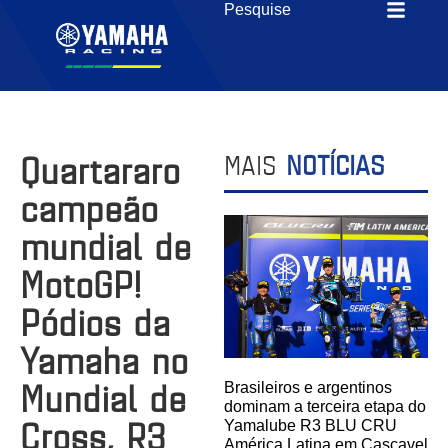
Quartararo
MAIS
NOTÍCIAS
campeão
mundial de
MotoGP!
Pódios da
Yamaha no
Mundial de
Brasileiros e argentinos
dominam a terceira etapa do
Cross, R3
Yamalube R3 BLU CRU
América Latina em Cascavel