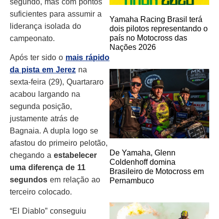
segundo, mas com pontos
suficientes para assumir a
Yamaha Racing Brasil terá
liderança isolada do
dois pilotos representando o
país no Motocross das
campeonato.
Nações 2026
Após ter sido o
mais rápido
da pista em Jerez
na
sexta-feira (29), Quartararo
acabou largando na
segunda posição,
justamente atrás de
Bagnaia. A dupla logo se
afastou do primeiro pelotão,
De Yamaha, Glenn
chegando a
estabelecer
Coldenhoff domina
uma diferença de 11
Brasileiro de Motocross em
segundos
em relação ao
Pernambuco
terceiro colocado.
“El Diablo” conseguiu