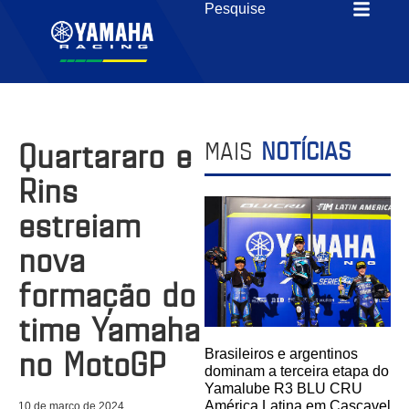
Quartararo e
MAIS
NOTÍCIAS
Rins
estreiam
nova
formação do
time Yamaha
no MotoGP
Brasileiros e argentinos
dominam a terceira etapa do
Yamalube R3 BLU CRU
América Latina em Cascavel
10 de março de 2024