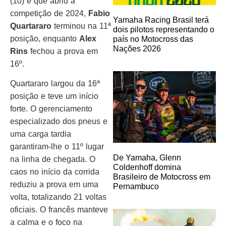
(10) e que abriu a
competição de 2024,
Fabio
Yamaha Racing Brasil terá
Quartararo
terminou na 11ª
dois pilotos representando o
posição, enquanto
Alex
país no Motocross das
Nações 2026
Rins
fechou a prova em
16º.
Quartararo largou da 16ª
posição e teve um início
forte. O gerenciamento
especializado dos pneus e
uma carga tardia
garantiram-lhe o 11º lugar
De Yamaha, Glenn
na linha de chegada. O
Coldenhoff domina
caos no início da corrida
Brasileiro de Motocross em
reduziu a prova em uma
Pernambuco
volta, totalizando 21 voltas
oficiais. O francês manteve
a calma e o foco na