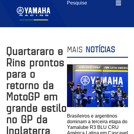
Quartararo e
MAIS
NOTÍCIAS
Rins prontos
para o
retorno da
MotoGP em
grande estilo
no GP da
Brasileiros e argentinos
dominam a terceira etapa do
Inglaterra
Yamalube R3 BLU CRU
América Latina em Cascavel