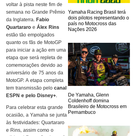
voltar à pista neste fim de
semana no Grande Prêmio
Yamaha Racing Brasil terá
dois pilotos representando o
da Inglaterra.
Fabio
país no Motocross das
Quartararo
e
Álex Rins
Nações 2026
estão tão empolgados
quanto os fãs de MotoGP
para iniciar a ação em uma
etapa que será repleta de
comemorações devido ao
aniversário de 75 anos da
MotoGP. A etapa completa
tem transmissão pelo
canal
De Yamaha, Glenn
ESPN e pelo Disney+
.
Coldenhoff domina
Brasileiro de Motocross em
Para celebrar esta grande
Pernambuco
ocasião, a Yamaha se junta
às festividades: Quartararo
e Rins, assim como o