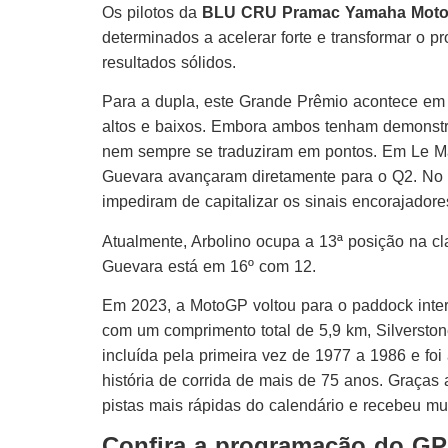
Os pilotos da
BLU CRU Pramac Yamaha Moto2,
determinados a acelerar forte e transformar o 
resultados sólidos.
Para a dupla, este Grande Prêmio acontece e
altos e baixos. Embora ambos tenham demonstra
nem sempre se traduziram em pontos. Em Le Man
Guevara avançaram diretamente para o Q2. No e
impediram de capitalizar os sinais encorajadore
Atualmente, Arbolino ocupa a 13ª posição na c
Guevara está em 16º com 12.
Em 2023, a MotoGP voltou para o paddock inter
com um comprimento total de 5,9 km, Silverston
incluída pela primeira vez de 1977 a 1986 e f
história de corrida de mais de 75 anos. Graças 
pistas mais rápidas do calendário e recebeu mui
Confira a programação do GP