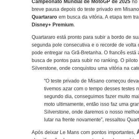
Campeonato Mundial de MotoGP de 2025
no 
breve pausa depois do teste privado em Misano
Quartararo
em busca da vitória. A etapa tem t
Disney+ Premium
.
Quartararo está pronto para subir a bordo de 
segunda pole consecutiva e o recorde de volta 
pode entregar na Grã-Bretanha. O francês est
busca de pontos para subir no ranking. O piloto
Silverstone, onde conquistou uma vitória na cat
“O teste privado de Misano começou deva
tivemos azar com o tempo desses testes n
segundo dia, conseguimos fazer muito mai
moto ultimamente, então isso faz uma gra
Silverstone, onde daremos o nosso melho
lutar na frente novamente”, ressaltou Quart
Após deixar Le Mans com pontos importantes,