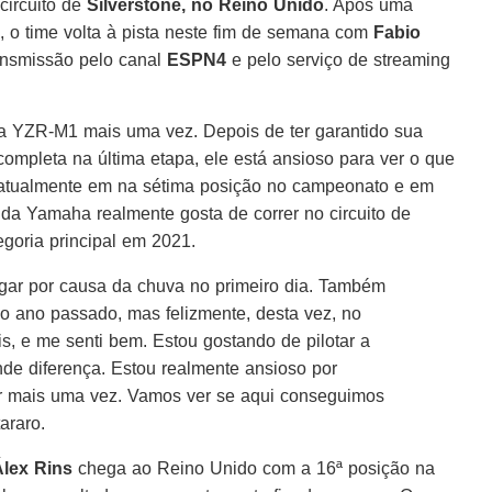
circuito de
Silverstone, no Reino Unido
. Após uma
, o time volta à pista neste fim de semana com
Fabio
ransmissão pelo canal
ESPN4
e pelo serviço de streaming
sua YZR-M1 mais uma vez. Depois de ter garantido sua
completa na última etapa, ele está ansioso para ver o que
á atualmente em na sétima posição no campeonato e em
 da Yamaha realmente gosta de correr no circuito de
egoria principal em 2021.
gar por causa da chuva no primeiro dia. Também
o ano passado, mas felizmente, desta vez, no
s, e me senti bem. Estou gostando de pilotar a
nde diferença. Estou realmente ansioso por
r mais uma vez. Vamos ver se aqui conseguimos
araro.
Álex Rins
chega ao Reino Unido com a 16ª posição na