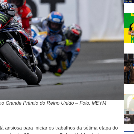
e, no Grande Prêmio do Reino Unido – Foto: MEYM
á ansiosa para iniciar os trabalhos da sétima etapa do