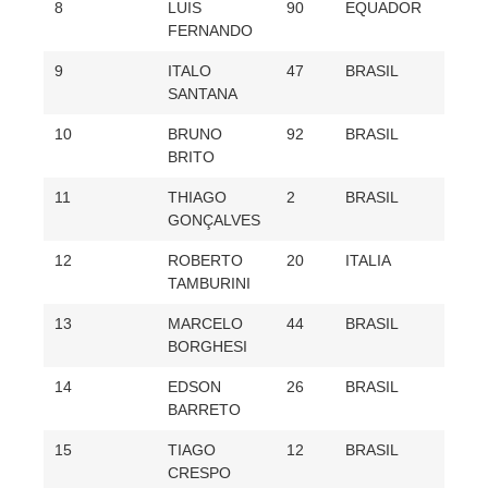
8
LUIS
90
EQUADOR
87
FERNANDO
9
ITALO
47
BRASIL
80
SANTANA
10
BRUNO
92
BRASIL
68
BRITO
11
THIAGO
2
BRASIL
62
GONÇALVES
12
ROBERTO
20
ITALIA
50
TAMBURINI
13
MARCELO
44
BRASIL
48
BORGHESI
14
EDSON
26
BRASIL
46
BARRETO
15
TIAGO
12
BRASIL
42
CRESPO