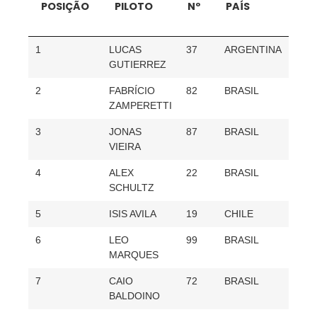
POSIÇÃO
PILOTO
Nº
PAÍS
PON
TOT
POSIÇÃO
PILOTO
Nº
PAÍS
PO
1
LUCAS
37
ARGENTINA
216
TO
GUTIERREZ
2
FABRÍCIO
82
BRASIL
212
ZAMPERETTI
3
JONAS
87
BRASIL
178
VIEIRA
4
ALEX
22
BRASIL
158
SCHULTZ
5
ISIS AVILA
19
CHILE
146
6
LEO
99
BRASIL
102
MARQUES
7
CAIO
72
BRASIL
98
BALDOINO