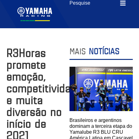
R3Horas
MAIS
NOTÍCIAS
promete
emoção,
competitividade
e muita
diversão no
início de
Brasileiros e argentinos
dominam a terceira etapa do
2021
Yamalube R3 BLU CRU
América Latina em Cascavel