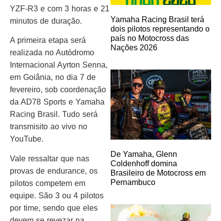
YZF-R3 e com 3 horas e 21
Yamaha Racing Brasil terá
minutos de duração.
dois pilotos representando o
país no Motocross das
A primeira etapa será
Nações 2026
realizada no Autódromo
Internacional Ayrton Senna,
em Goiânia, no dia 7 de
fevereiro, sob coordenação
da AD78 Sports e Yamaha
Racing Brasil. Tudo será
transmisito ao vivo no
YouTube.
De Yamaha, Glenn
Vale ressaltar que nas
Coldenhoff domina
provas de endurance, os
Brasileiro de Motocross em
Pernambuco
pilotos competem em
equipe. São 3 ou 4 pilotos
por time, sendo que eles
devem se revezar na