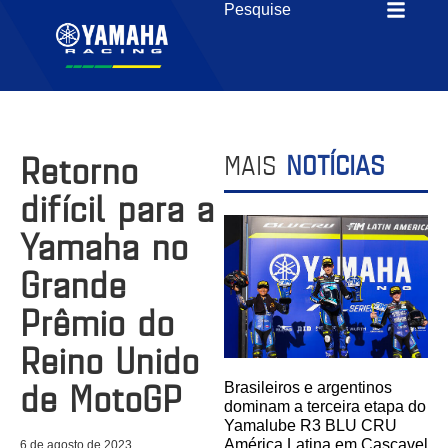
Retorno
MAIS
NOTÍCIAS
difícil para a
Yamaha no
Grande
Prêmio do
Reino Unido
de MotoGP
Brasileiros e argentinos
dominam a terceira etapa do
Yamalube R3 BLU CRU
América Latina em Cascavel
6 de agosto de 2023