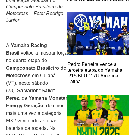
uma etapa vitoriosa no
Campeonato Brasileiro de
Motocross – Foto: Rodrigo
Junior
A
Yamaha Racing
Brasil
voltou a mostrar força
na quarta etapa do
Pedro Ferreira vence a
Campeonato Brasileiro de
terceira etapa do Yamaha
Motocross
em Cuiabá
R15 BLU CRU América
Latina
(MT), neste sábado
(23).
Salvador “Salvi”
Perez
, da
Yamaha Monster
Energy Geração
, dominou
mais uma vez a categoria
MX2 vencendo as duas
baterias da rodada. Na