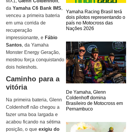
MX1,
Glenn Coldenhoff
,
da
Yamaha C6 Bank IMS
,
Yamaha Racing Brasil terá
venceu a primeira bateria
dois pilotos representando o
em uma corrida de
país no Motocross das
Nações 2026
recuperação
impressionante, e
Fábio
Santos
, da Yamaha
Monster Energy Geração,
mostrou força conquistando
dois holeshots.
Caminho para a
vitória
De Yamaha, Glenn
Coldenhoff domina
Na primeira bateria, Glenn
Brasileiro de Motocross em
Coldenhoff não chegou a
Pernambuco
fazer uma boa largada e
acabou ficando na sétima
posição, o que
exigiu do