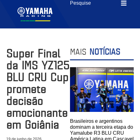
Super Final
MAIS
NOTÍCIAS
da IMS YZ125
BLU CRU Cup
promete
decisão
emocionante
em Goiânia
Brasileiros e argentinos
dominam a terceira etapa do
Yamalube R3 BLU CRU
América Latina em Cascavel
19 de junho de 2026