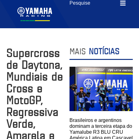
Supercross
MAIS
NOTÍCIAS
de Daytona,
Mundiais de
Cross e
MotoGP,
Regressiva
Verde,
Brasileiros e argentinos
dominam a terceira etapa do
Amarela e
Yamalube R3 BLU CRU
América Latina em Cascavel