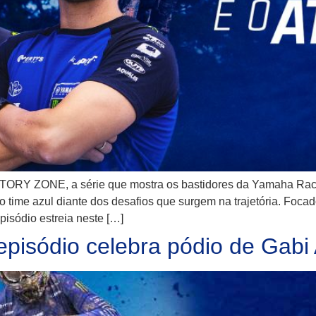
CTORY ZONE, a série que mostra os bastidores da Yamaha Raci
do time azul diante dos desafios que surgem na trajetória. Fo
isódio estreia neste […]
isódio celebra pódio de Gabi 