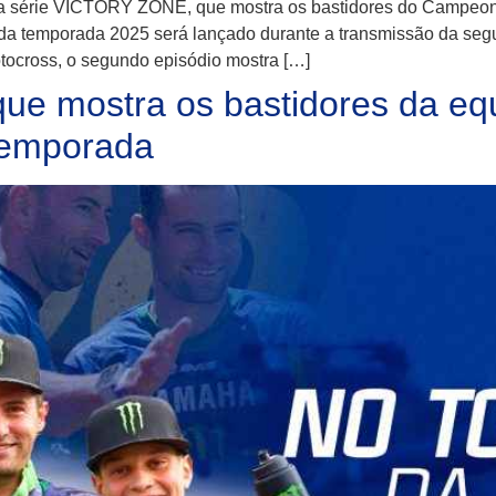
a série VICTORY ZONE, que mostra os bastidores do Campeonat
da temporada 2025 será lançado durante a transmissão da segu
ocross, o segundo episódio mostra […]
e mostra os bastidores da eq
temporada