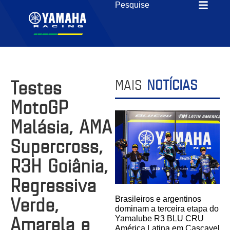
Testes
MAIS
NOTÍCIAS
MotoGP
Malásia, AMA
Supercross,
R3H Goiânia,
Regressiva
Verde,
Brasileiros e argentinos
dominam a terceira etapa do
Amarela e
Yamalube R3 BLU CRU
América Latina em Cascavel